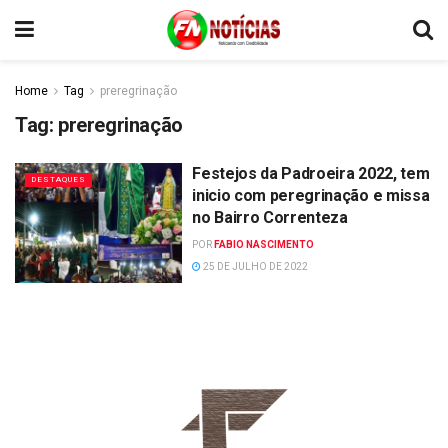
Home
Tag
preregrinação
Tag:
preregrinação
Festejos da Padroeira 2022, tem
DESTAQUES
inicio com peregrinação e missa
no Bairro Correnteza
POR
FABIO NASCIMENTO
25 DE JULHO DE 2022