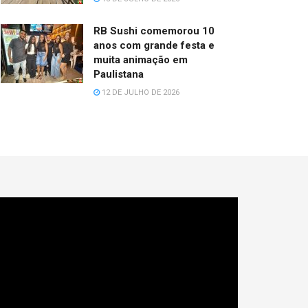
RB Sushi comemorou 10
anos com grande festa e
muita animação em
Paulistana
12 DE JULHO DE 2026
cador
e
deo