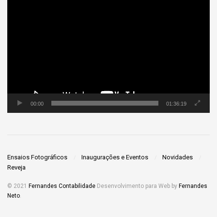
Tocador
de
vídeo
00:00
01:36:19
Ensaios Fotográficos
Inaugurações e Eventos
Novidades
Reveja
© 2021
Fernandes Contabilidade
Desenvolvimento para Web by
Fernandes
Neto
.