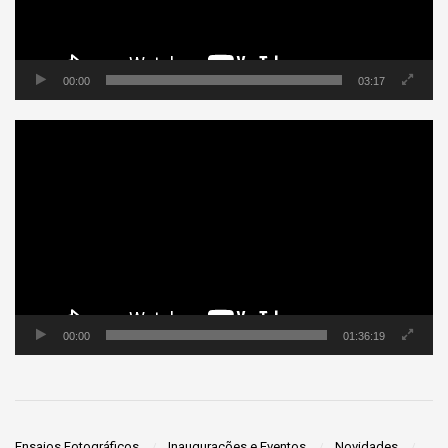
00:00
03:17
Tocador
de
vídeo
00:00
01:36:19
Ensaios Fotográficos
Inaugurações e Eventos
Novidades