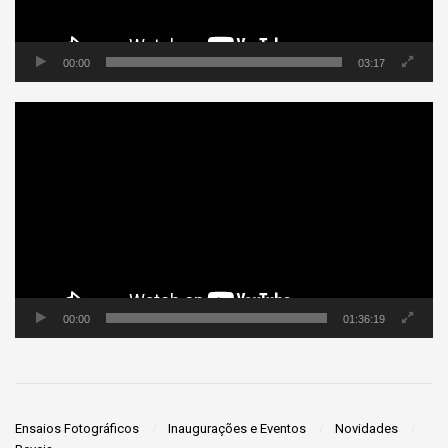
00:00
03:17
Tocador
de
vídeo
00:00
01:36:19
Ensaios Fotográficos
Inaugurações e Eventos
Novidades