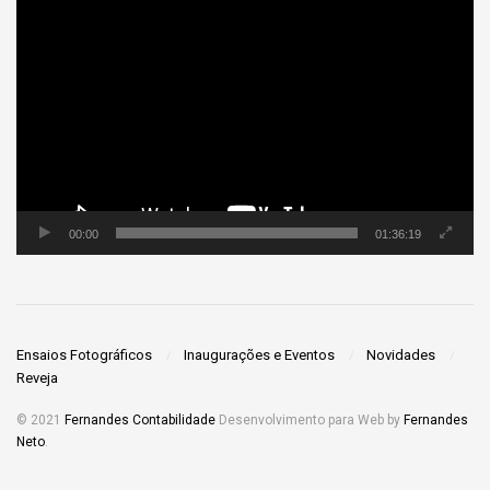
Tocador
de
vídeo
00:00
01:36:19
Ensaios Fotográficos
Inaugurações e Eventos
Novidades
Reveja
© 2021
Fernandes Contabilidade
Desenvolvimento para Web by
Fernandes
Neto
.