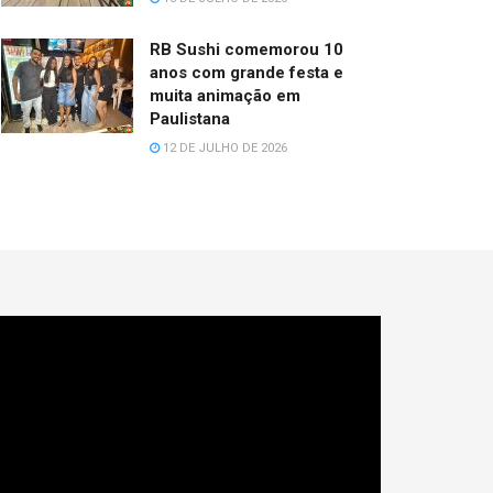
RB Sushi comemorou 10
anos com grande festa e
muita animação em
Paulistana
12 DE JULHO DE 2026
cador
e
deo