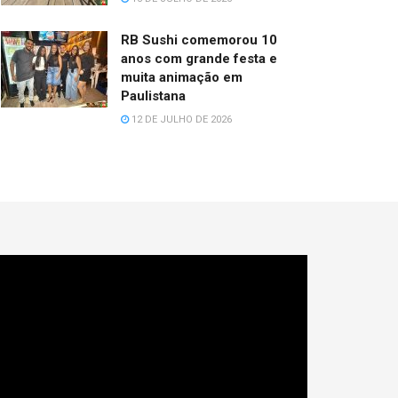
RB Sushi comemorou 10
anos com grande festa e
muita animação em
Paulistana
12 DE JULHO DE 2026
cador
e
deo