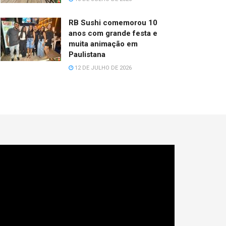
RB Sushi comemorou 10
anos com grande festa e
muita animação em
Paulistana
12 DE JULHO DE 2026
cador
e
deo