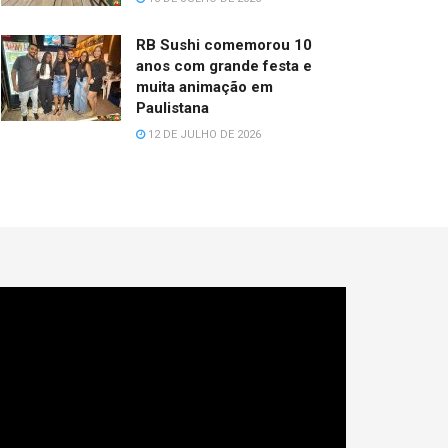
RB Sushi comemorou 10
anos com grande festa e
muita animação em
Paulistana
12 DE JULHO DE 2026
cador
e
deo