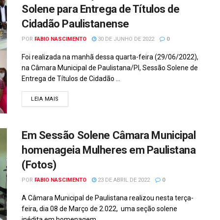
Solene para Entrega de Títulos de
Cidadão Paulistanense
POR
FABIO NASCIMENTO
30 DE JUNHO DE 2022
0
Foi realizada na manhã dessa quarta-feira (29/06/2022),
na Câmara Municipal de Paulistana/PI, Sessão Solene de
Entrega de Títulos de Cidadão ...
DETAILS
LEIA MAIS
Em Sessão Solene Câmara Municipal
homenageia Mulheres em Paulistana
(Fotos)
POR
FABIO NASCIMENTO
23 DE ABRIL DE 2022
0
A Câmara Municipal de Paulistana realizou nesta terça-
feira, dia 08 de Março de 2.022, uma seção solene
inédita em homenagem ...