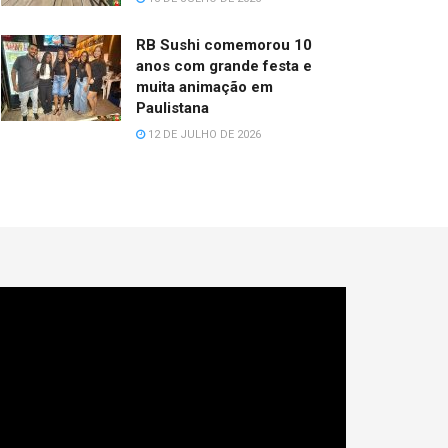
RB Sushi comemorou 10
anos com grande festa e
muita animação em
Paulistana
12 DE JULHO DE 2026
cador
e
deo