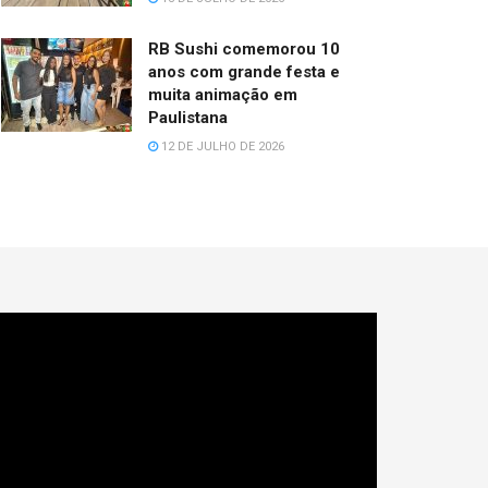
RB Sushi comemorou 10
anos com grande festa e
muita animação em
Paulistana
12 DE JULHO DE 2026
cador
e
deo