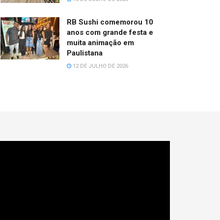
RB Sushi comemorou 10
anos com grande festa e
muita animação em
Paulistana
12 DE JULHO DE 2026
cador
e
deo