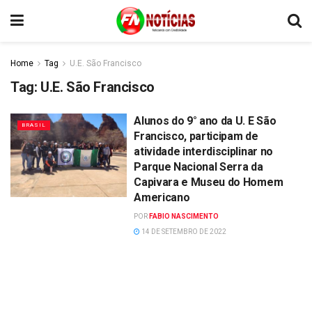
Home
Tag
U.E. São Francisco
Tag:
U.E. São Francisco
Alunos do 9° ano da U. E São
BRASIL
Francisco, participam de
atividade interdisciplinar no
Parque Nacional Serra da
Capivara e Museu do Homem
Americano
POR
FABIO NASCIMENTO
14 DE SETEMBRO DE 2022