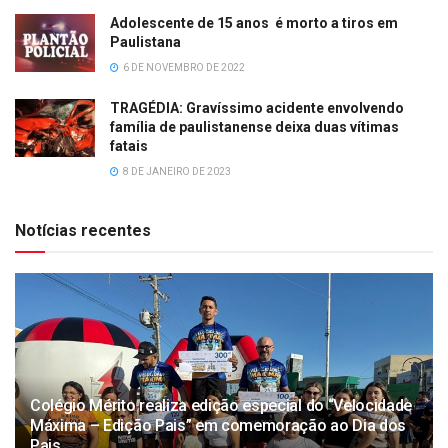
Adolescente de 15 anos é morto a tiros em
Paulistana
6 DE NOVEMBRO DE 2022
TRAGÉDIA: Gravíssimo acidente envolvendo
família de paulistanense deixa duas vítimas
fatais
8 DE JANEIRO DE 2023
Notícias recentes
Colégio Mérito realiza edição especial do “Velocidade
Máxima – Edição Pais” em comemoração ao Dia dos
Pais