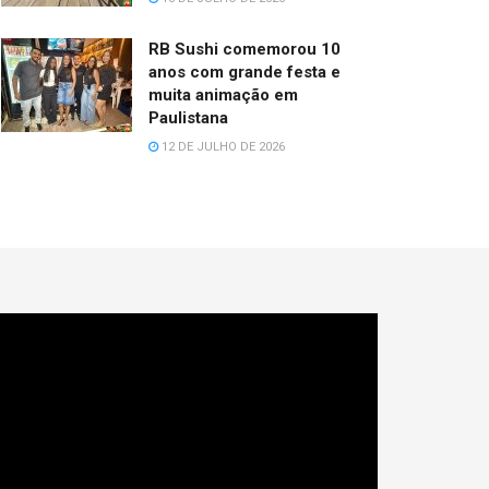
RB Sushi comemorou 10
anos com grande festa e
muita animação em
Paulistana
12 DE JULHO DE 2026
cador
e
deo