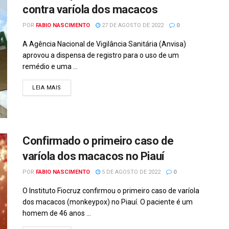
contra varíola dos macacos
POR
FABIO NASCIMENTO
27 DE AGOSTO DE 2022
0
A Agência Nacional de Vigilância Sanitária (Anvisa)
aprovou a dispensa de registro para o uso de um
remédio e uma ...
DETAILS
LEIA MAIS
Confirmado o primeiro caso de
varíola dos macacos no Piauí
POR
FABIO NASCIMENTO
5 DE AGOSTO DE 2022
0
O Instituto Fiocruz confirmou o primeiro caso de varíola
dos macacos (monkeypox) no Piauí. O paciente é um
homem de 46 anos ...