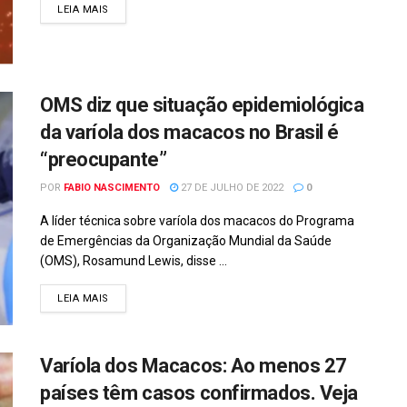
DETAILS
LEIA MAIS
OMS diz que situação epidemiológica
da varíola dos macacos no Brasil é
“preocupante”
POR
FABIO NASCIMENTO
27 DE JULHO DE 2022
0
A líder técnica sobre varíola dos macacos do Programa
de Emergências da Organização Mundial da Saúde
(OMS), Rosamund Lewis, disse ...
DETAILS
LEIA MAIS
Varíola dos Macacos: Ao menos 27
países têm casos confirmados. Veja