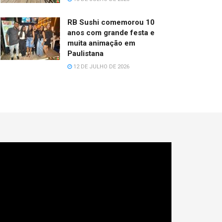
RB Sushi comemorou 10
anos com grande festa e
muita animação em
Paulistana
12 DE JULHO DE 2026
cador
e
deo