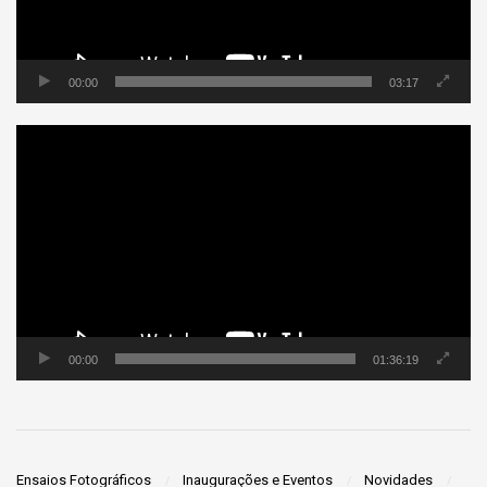
00:00
03:17
Tocador
de
vídeo
00:00
01:36:19
Ensaios Fotográficos
Inaugurações e Eventos
Novidades