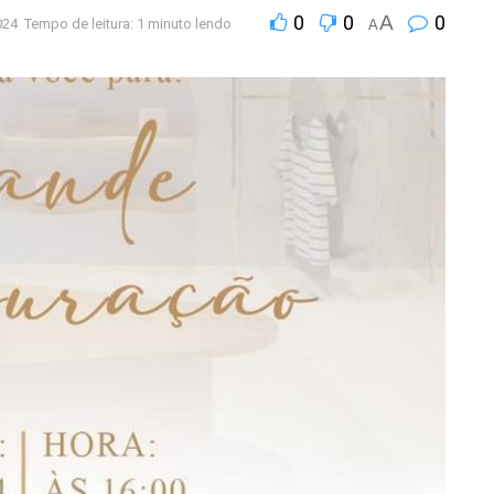
0
0
A
0
024
Tempo de leitura: 1 minuto lendo
A