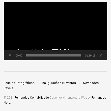
Tocador
de
vídeo
00:00
01:36:19
Ensaios Fotográficos
Inaugurações e Eventos
Novidades
Reveja
© 2021
Fernandes Contabilidade
Desenvolvimento para Web by
Fernandes
Neto
.