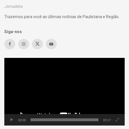
Jornalista
Trazemos para você as últimas notícias de Paulistana e Região.
Siga-nos
Tocador
de
vídeo
00:00
03:17