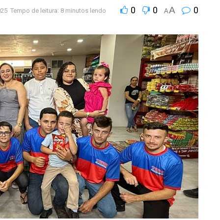
0
0
A
0
025
Tempo de leitura: 8 minutos lendo
A