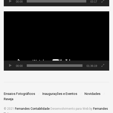
00:00
03:17
Tocador
de
vídeo
00:00
01:36:19
Ensaios Fotográficos
Inaugurações e Eventos
Novidades
Reveja
© 2021
Fernandes Contabilidade
Desenvolvimento para Web by
Fernandes