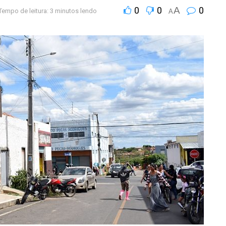
0
0
A
0
Tempo de leitura: 3 minutos lendo
A