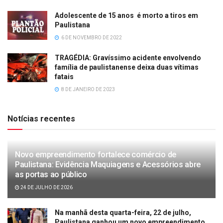
Adolescente de 15 anos é morto a tiros em
Paulistana
6 DE NOVEMBRO DE 2022
TRAGÉDIA: Gravíssimo acidente envolvendo
família de paulistanense deixa duas vítimas
fatais
8 DE JANEIRO DE 2023
Notícias recentes
Novo empreendimento fortalece comércio de
Paulistana: Evidência Maquiagens e Acessórios abre
as portas ao público
24 DE JULHO DE 2026
Na manhã desta quarta-feira, 22 de julho,
Paulistana ganhou um novo empreendimento,