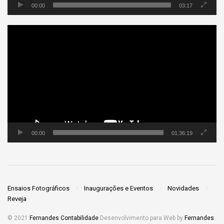
00:00
03:17
Tocador
de
vídeo
00:00
01:36:19
Ensaios Fotográficos
Inaugurações e Eventos
Novidades
Reveja
© 2021
Fernandes Contabilidade
Desenvolvimento para Web by
Fernandes