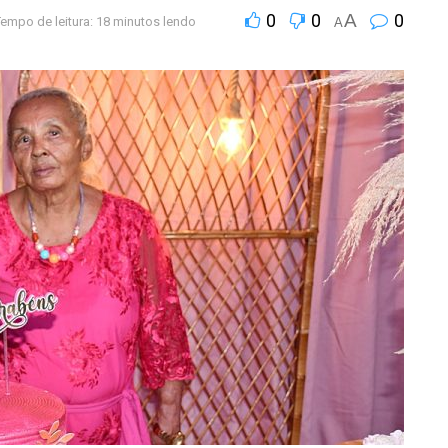
0
0
A
0
empo de leitura: 18 minutos lendo
A