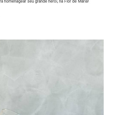
ara homenagear seu grande herói, na Flor de Maria!
.