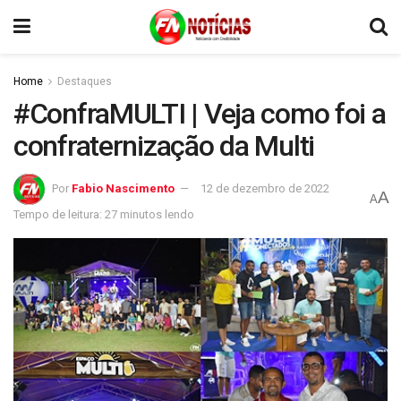
Home
Destaques
#ConfraMULTI | Veja como foi a
confraternização da Multi
Por
Fabio Nascimento
12 de dezembro de 2022
A
A
Tempo de leitura: 27 minutos lendo