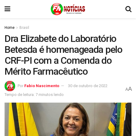
Home
Brasil
Dra Elizabete do Laboratório
Betesda é homenageada pelo
CRF-PI com a Comenda do
Mérito Farmacêutico
Por
Fabio Nascimento
30 de outubro de 2022
A
A
Tempo de leitura: 7 minutos lendo