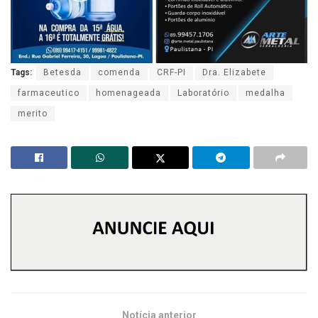
Tags:
Betesda
comenda
CRF-PI
Dra. Elizabete
farmaceutico
homenageada
Laboratório
medalha
merito
Notícia anterior