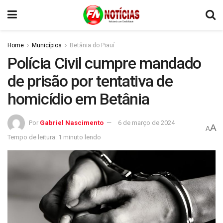
Home
Municípios
Betânia do Piauí
Polícia Civil cumpre mandado
de prisão por tentativa de
homicídio em Betânia
Por
Gabriel Nascimento
6 de março de 2024
A
A
Tempo de leitura: 1 minuto lendo