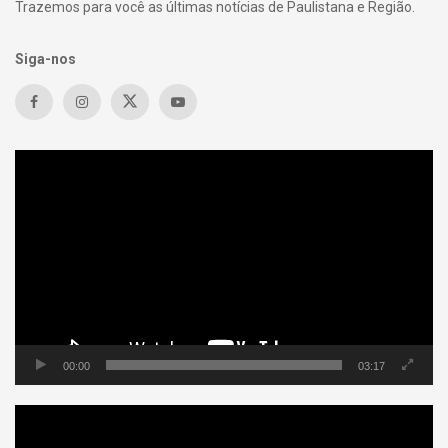
Trazemos para você as últimas notícias de Paulistana e Região.
Siga-nos
Tocador
de
vídeo
00:00
03:17
Tocador
de