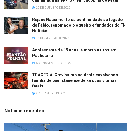
caminhada na BR-407, em Jacobina do Piaui
22 DE OUTUBRO DE 2022
Rejane Nascimento dá continuidade ao legado
de Fábio, renomado blogueiro e fundador do FN
Notícias
18 DE JANEIRO DE 2023
Adolescente de 15 anos é morto a tiros em
Paulistana
6 DE NOVEMBRO DE 2022
TRAGÉDIA: Gravíssimo acidente envolvendo
família de paulistanense deixa duas vítimas
fatais
8 DE JANEIRO DE 2023
Notícias recentes