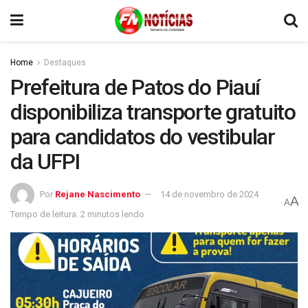
Home
Destaques
Prefeitura de Patos do Piauí
disponibiliza transporte gratuito
para candidatos do vestibular
da UFPI
Por
Rejane Nascimento
14 de novembro de 2024
A
A
Tempo de leitura: 2 minutos lendo