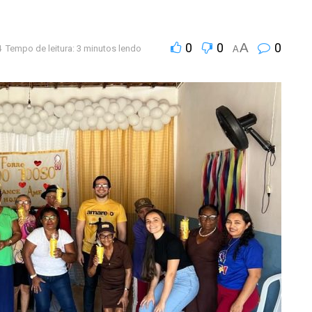
0
0
A
0
4
Tempo de leitura: 3 minutos lendo
A